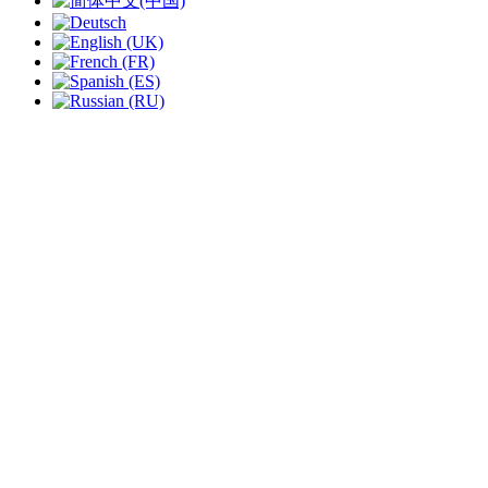
slide
2