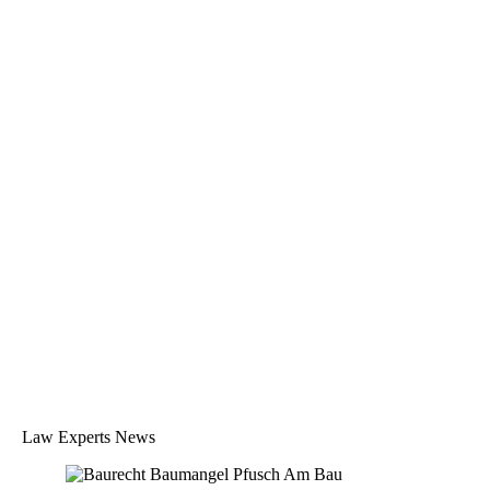
slide
5
Law Experts News