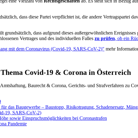
egel eine Vielzahl von
Rechtsgeschäften
ab. Es stellt sich in Bezug a
sätzlich, dass diese Partei verpflichtet ist, die andere Vertragspartei d
lt grundsätzlich, dass aufgrund dieses außergewöhnlichen Ereignisses
hlossenen Vertrages und des individuellen Falles
zu prüfen
, ob ein Rüc
enhang mit dem Coronavirus (Covid-19, SARS-CoV-2)"
mehr Information
m Thema Covid-19 & Corona in Österreich
Amtshaftung, Baurecht & Corona, Gerichts- und Strafverfahren zu Co
9
 für das Baugewerbe – Baustopp, Risikotragung, Schadenersatz, Mäng
ovid-19, SARS-CoV-2)
Höhe sowie Einspruchsmöglichkeiten bei Coronastrafen
orona Pandemie