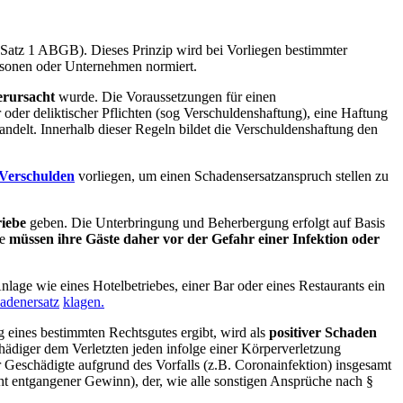
 Satz 1 ABGB). Dieses Prinzip wird bei Vorliegen bestimmter
rsonen oder Unternehmen normiert.
erursacht
wurde. Die Voraussetzungen für einen
 oder deliktischer Pflichten (sog Verschuldenshaftung), eine Haftung
andelt. Innerhalb dieser Regeln bildet die Verschuldenshaftung den
 Verschulden
vorliegen, um einen Schadensersatzanspruch stellen zu
iebe
geben. Die Unterbringung und Beherbergung erfolgt auf Basis
be
müssen ihre Gäste daher vor der Gefahr einer Infektion oder
age wie eines Hotelbetriebes, einer Bar oder eines Restaurants ein
hadenersatz
klagen.
ng eines bestimmten Rechtsgutes ergibt, wird als
positiver Schaden
diger dem Verletzten jeden infolge einer Körperverletzung
er Geschädigte aufgrund des Vorfalls (z.B. Coronainfektion) insgesamt
icht entgangener Gewinn), der, wie alle sonstigen Ansprüche nach §