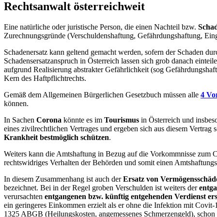
Rechtsanwalt österreichweit
Eine natürliche oder juristische Person, die einen Nachteil bzw.
Scha
Zurechnungsgründe (Verschuldenshaftung, Gefährdungshaftung, Eingr
Schadenersatz kann geltend gemacht werden, sofern der Schaden dur
Schadensersatzanspruch in Österreich lassen sich grob danach einteile
aufgrund Realisierung abstrakter Gefährlichkeit (sog Gefährdungshaft
Kern des Haftpflichtrechts.
Gemäß dem Allgemeinen Bürgerlichen Gesetzbuch müssen alle
4 Vo
können.
In Sachen
Corona
könnte es im
Tourismus
in Österreich und insbes
eines zivilrechtlichen Vertrages und ergeben sich aus diesem Vertrag
Krankheit bestmöglich schützen
.
Weiters kann die Amtshaftung in Bezug auf die Vorkommnisse zum Coro
rechtswidriges Verhalten der Behörden und somit einen Amtshaftung
In diesem Zusammenhang ist auch der
Ersatz von Vermögensschäd
bezeichnet. Bei in der Regel groben Verschulden ist weiters der
entg
verursachten
entgangenen bzw. künftig entgehenden Verdienst er
ein geringeres Einkommen erzielt als er ohne die Infektion mit Covit-
1325 ABGB (Heilungskosten, angemessenes Schmerzengeld), schon bei l