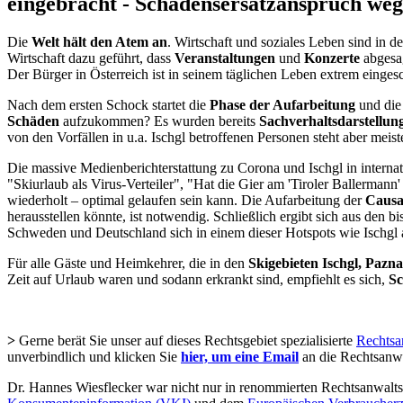
eingebracht - Schadensersatzanspruch we
Die
Welt hält den Atem an
. Wirtschaft und soziales Leben sind in 
Wirtschaft dazu geführt, dass
Veranstaltungen
und
Konzerte
abgesa
Der Bürger in Österreich ist in seinem täglichen Leben extrem einges
Nach dem ersten Schock startet die
Phase der Aufarbeitung
und die 
Schäden
aufzukommen? Es wurden bereits
Sachverhaltsdarstellun
von den Vorfällen in u.a. Ischgl betroffenen Personen steht aber meist
Die massive Medienberichterstattung zu Corona und Ischgl in inter
"Skiurlaub als Virus-Verteiler", "Hat die Gier am 'Tiroler Ballerman
wiederholt – optimal gelaufen sein kann. Die Aufarbeitung der
Causa
herausstellen könnte, ist notwendig. Schließlich ergibt sich aus den
Schweden und Deutschland sich in einem dieser Hotspots wie Ischgl 
Für alle Gäste und Heimkehrer, die in den
Skigebieten Ischgl, Pazn
Zeit auf Urlaub waren und sodann erkrankt sind, empfiehlt es sich,
Sc
>
Gerne berät Sie unser auf dieses Rechtsgebiet spezialisierte
Rechtsa
unverbindlich und klicken Sie
hier, um eine Email
an die Rechtsanw
Dr. Hannes Wiesflecker war nicht nur in renommierten Rechtsanwaltsk