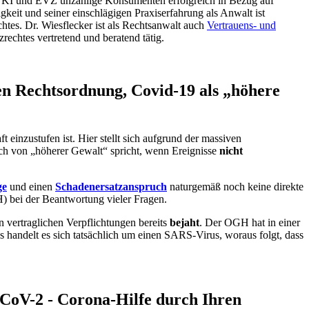
im VKI und EVZ unzählige Konsumenten erfolgreich in Bezug auf
eit und seiner einschlägigen Praxiserfahrung als Anwalt ist
chtes.
Dr. Wiesflecker ist als Rechtsanwalt auch
Vertrauens- und
echtes vertretend und beratend tätig.
en Rechtsordnung, Covid-19 als „höhere
 einzustufen ist. Hier stellt sich aufgrund der massiven
reich von „höherer Gewalt“ spricht, wenn Ereignisse
nicht
ge
und einen
Schadenersatzanspruch
naturgemäß noch keine direkte
) bei der Beantwortung vieler Fragen.
n vertraglichen Verpflichtungen bereits
bejaht
. Der OGH hat in einer
 handelt es sich tatsächlich um einen SARS-Virus, woraus folgt, dass
CoV-2 - Corona-Hilfe durch Ihren