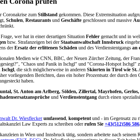
gen Corona prüfen
der Coronakrise zum
Stillstand
gekommen. Diese Extremsituation aufgru
gt,
Schulen
,
Restaurants
und
Geschäfte
geschlossen und massive
Au
chränkt.
Frage, wer hat in einer derartigen Situation
Fehler
gemacht und in wel
gen
bzw. Strafanzeigen bei der
Staatsanwaltschaft Innsbruck
eingebra
ens der
Ersatz der erlittenen Schäden
und des Verdienstentgangs
an e
nationalen Medien wie CNN, BBC, der Neuen Zürcher Zeitung, der Fran
n' gesiegt?", "Chaos und Panik in Ischgl" und "Corona-Hotspot Ischgl" 
 Ischgl
, die sich möglicherweise in anderen
Skiorten in Tirol wie St.
 bisher vorliegenden Berichten, dass ein hoher Prozentsatz der durch d
angesteckt haben.
auntal, St. Anton am Arlberg, Sölden, Zillertal, Mayrhofen, Gerlos
hadensersatzansprüche
und
Verdienstentgang
durch einen spezialis
nwalt Dr. Wiesflecker
umfassend
,
kompetent
und - im Gegensatz zu 
altskanzlei Law Experts zu schreiben oder
rufen Sie
+43(512)586 586
anzleien in Wien und Innsbruck tätig, sondern arbeitete nach seinem 