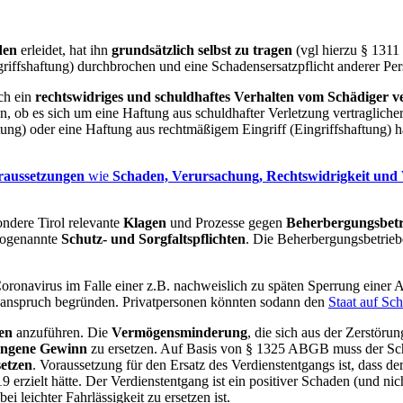
den
erleidet, hat ihn
grundsätzlich selbst zu tragen
(vgl hierzu § 1311
iffshaftung) durchbrochen und eine Schadensersatzpflicht anderer Pe
ch ein
rechtswidriges und schuldhaftes Verhalten vom Schädiger v
n, ob es sich um eine Haftung aus schuldhafter Verletzung vertraglicher
ung) oder eine Haftung aus rechtmäßigem Eingriff (Eingriffshaftung) h
raussetzungen
wie
Schaden, Verursachung, Rechtswidrigkeit und
ondere Tirol relevante
Klagen
und Prozesse gegen
Beherbergungsbetr
 sogenannte
Schutz- und Sorgfaltspflichten
. Die Beherbergungsbetrie
navirus im Falle einer z.B. nachweislich zu späten Sperrung einer Anl
sanspruch begründen. Privatpersonen könnten sodann den
Staat auf Sc
en
anzuführen. Die
Vermögensminderung
, die sich aus der Zerstöru
angene Gewinn
zu ersetzen. Auf Basis von § 1325 ABGB muss der Schä
setzen
. Voraussetzung für den Ersatz des Verdienstentgangs ist, dass d
19 erzielt hätte. Der Verdienstentgang ist ein positiver Schaden (und n
eichter Fahrlässigkeit zu ersetzen ist.