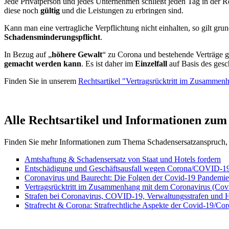
Jede Privatperson und jedes Unternehmen schließt jeden Tag in der R
diese noch
gültig
und die Leistungen zu erbringen sind.
Kann man eine vertragliche Verpflichtung nicht einhalten, so gilt grund
Schadensminderungspflicht
.
In Bezug auf „
höhere Gewalt
“ zu Corona und bestehende Verträge gi
gemacht werden kann
. Es ist daher im
Einzelfall
auf Basis des gesc
Finden Sie in unserem
Rechtsartikel "Vertragsrücktritt im Zusamm
Alle Rechtsartikel und Informationen zu
Finden Sie mehr Informationen zum Thema Schadensersatzanspruch, 
Amtshaftung & Schadensersatz von Staat und Hotels fordern
Entschädigung und Geschäftsausfall wegen Corona/COVID-1
Coronavirus und Baurecht: Die Folgen der Covid-19 Pandemie
Vertragsrücktritt im Zusammenhang mit dem Coronavirus (C
Strafen bei Coronavirus, COVID-19, Verwaltungsstrafen und 
Strafrecht & Corona: Strafrechtliche Aspekte der Covid-19/C