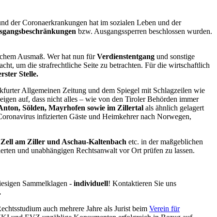
nd der Coronaerkrankungen hat im sozialen Leben und der
sgangsbeschränkungen
bzw. Ausgangssperren beschlossen wurden.
chem Ausmaß. Wer hat nun für
Verdienstentgang
und sonstige
cht, um die strafrechtliche Seite zu betrachten. Für die wirtschaftlich
rster Stelle.
kfurter Allgemeinen Zeitung und dem Spiegel mit Schlagzeilen wie
zeigen auf, dass nicht alles – wie von den Tiroler Behörden immer
 Anton, Sölden, Mayrhofen sowie im Zillertal
als ähnlich gelagert
en Coronavirus infizierten Gäste und Heimkehrer nach Norwegen,
, Zell am Ziller und Aschau-Kaltenbach
etc. in der maßgeblichen
ierten und unabhängigen Rechtsanwalt vor Ort prüfen zu lassen.
riesigen Sammelklagen -
individuell
! Kontaktieren Sie uns
.
Rechtsstudium auch mehrere Jahre als Jurist beim
Verein für