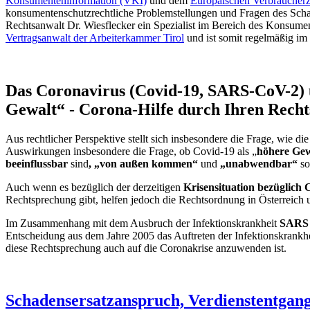
Konsumenteninformation (VKI)
und dem
Europäischen Verbrauche
konsumentenschutzrechtliche Problemstellungen und Fragen des Schade
Rechtsanwalt Dr. Wiesflecker ein Spezialist im Bereich des Konsume
Vertragsanwalt der Arbeiterkammer Tirol
und ist somit regelmäßig im 
Das Coronavirus (Covid-19, SARS-CoV-2) u
Gewalt“ - Corona-Hilfe durch Ihren Recht
Aus rechtlicher Perspektive stellt sich insbesondere die Frage, wie d
Auswirkungen insbesondere die Frage, ob Covid-19 als „
höhere Gew
beeinflussbar
sind
, „von außen kommen“
und
„unabwendbar“
s
Auch wenn es bezüglich der derzeitigen
Krisensituation bezüglich
Rechtsprechung gibt, helfen jedoch die Rechtsordnung in Österreich
Im Zusammenhang mit dem Ausbruch der Infektionskrankheit
SARS
Entscheidung aus dem Jahre 2005 das Auftreten der Infektionskrankhe
diese Rechtsprechung auch auf die Coronakrise anzuwenden ist.
Schadensersatzanspruch, Verdienstentgan