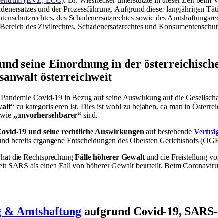
rzentrum (EVZ, ECC)
. Dr. Wiesflecker unterstützte in dieser Zeit be
nersatzes und der Prozessführung. Aufgrund dieser langjährigen Tätigk
ntenschutzrechtes, des Schadenersatzrechtes sowie des Amtshaftungsre
Bereich des Zivilrechtes, Schadenersatzrechtes und Konsumentenschutzr
nd seine Einordnung in der österreichisch
sanwalt österreichweit
ie Pandemie Covid-19 in Bezug auf seine Auswirkung auf die Gesellschaft
alt
“ zu kategorisieren ist. Dies ist wohl zu bejahen, da man in Öster
owie
„unvorhersehbarer“
sind.
 Covid-19 und seine rechtliche Auswirkungen
auf bestehende
Verträ
 und bereits ergangene Entscheidungen des Obersten Gerichtshofs (OGH
hat die Rechtsprechung
Fälle höherer Gewalt
und die Freistellung vo
it SARS als einen Fall von höherer Gewalt beurteilt. Beim Coronavirus
g & Amtshaftung
aufgrund Covid-19, SARS-