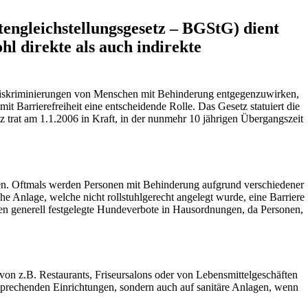
ngleichstellungsgesetz – BGStG) dient
 direkte als auch indirekte
Diskriminierungen von Menschen mit Behinderung entgegenzuwirken,
t Barrierefreiheit eine entscheidende Rolle. Das Gesetz statuiert die
z trat am 1.1.2006 in Kraft, in der nunmehr 10 jährigen Übergangszeit
tzen. Oftmals werden Personen mit Behinderung aufgrund verschiedener
che Anlage, welche nicht rollstuhlgerecht angelegt wurde, eine Barriere
den generell festgelegte Hundeverbote in Hausordnungen, da Personen,
r von z.B. Restaurants, Friseursalons oder von Lebensmittelgeschäften
tsprechenden Einrichtungen, sondern auch auf sanitäre Anlagen, wenn