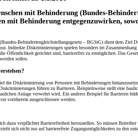
nschen mit Behinderung (Bundes-Behinderte
 mit Behinderung entgegenzuwirken, sowohl
Bundes-Behindertengleichstellungsgesetz – BGStG) dient dem Ziel 
asst. Indirekte Diskriminierungen spielen besonders im Zusammenhang mi
e Öffentlichkeit gerichtet sind, barrierefrei zu ermöglichen. Das Geset
 werden sollen.
verstehen?
m Ziel die Diskriminierung von Personen mit Behinderungen hintanzuse
Diskriminierungen führen zu Barrieren. Beispielsweise stellt eine bauli
baulichen Anlage verwehrt wird. Ein anderes Beispiel für Barrieren bil
 von vornherein ausgeschlossen werden.
ch dazu verpflichtet Barrierefreiheit herzustellen. So müssen Betreibe
ezieht sich nicht nur auf barrierefreie Zugangsmöglichkeiten zu den en