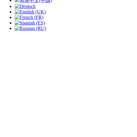
slide
1