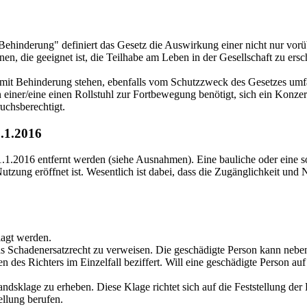
ehinderung" definiert das Gesetz die Auswirkung einer nicht nur vorü
en, die geeignet ist, die Teilhabe am Leben in der Gesellschaft zu ers
mit Behinderung stehen, ebenfalls vom Schutzzweck des Gesetzes umfa
 einer/eine einen Rollstuhl zur Fortbewegung benötigt, sich ein Konze
ruchsberechtigt.
1.1.2016
1.2016 entfernt werden (siehe Ausnahmen). Eine bauliche oder eine sonst
tzung eröffnet ist. Wesentlich ist dabei, dass die Zugänglichkeit un
lagt werden.
das Schadenersatzrecht zu verweisen. Die geschädigte Person kann neb
es Richters im Einzelfall beziffert. Will eine geschädigte Person auf
ndsklage zu erheben. Diese Klage richtet sich auf die Feststellung der
ellung berufen.