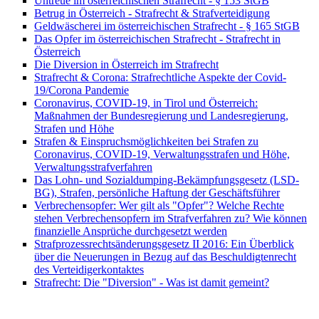
Untreue im österreichischen Strafrecht - § 153 StGB
Betrug in Österreich - Strafrecht & Strafverteidigung
Geldwäscherei im österreichischen Strafrecht - § 165 StGB
Das Opfer im österreichischen Strafrecht - Strafrecht in
Österreich
Die Diversion in Österreich im Strafrecht
Strafrecht & Corona: Strafrechtliche Aspekte der Covid-
19/Corona Pandemie
Coronavirus, COVID-19, in Tirol und Österreich:
Maßnahmen der Bundesregierung und Landesregierung,
Strafen und Höhe
Strafen & Einspruchsmöglichkeiten bei Strafen zu
Coronavirus, COVID-19, Verwaltungsstrafen und Höhe,
Verwaltungsstrafverfahren
Das Lohn- und Sozialdumping-Bekämpfungsgesetz (LSD-
BG), Strafen, persönliche Haftung der Geschäftsführer
Verbrechensopfer: Wer gilt als "Opfer"? Welche Rechte
stehen Verbrechensopfern im Strafverfahren zu? Wie können
finanzielle Ansprüche durchgesetzt werden
Strafprozessrechtsänderungsgesetz II 2016: Ein Überblick
über die Neuerungen in Bezug auf das Beschuldigtenrecht
des Verteidigerkontaktes
Strafrecht: Die "Diversion" - Was ist damit gemeint?