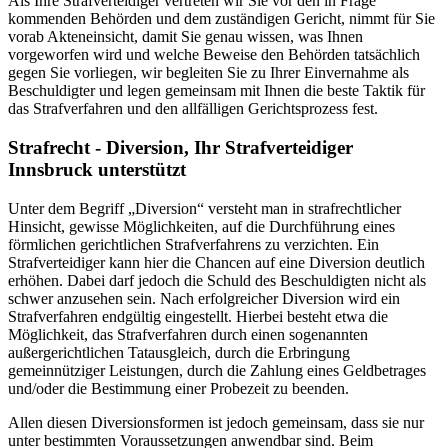
Als Ihre Strafverteidiger vertreten wir Sie vor den in Frage
kommenden Behörden und dem zuständigen Gericht, nimmt für Sie
vorab Akteneinsicht, damit Sie genau wissen, was Ihnen
vorgeworfen wird und welche Beweise den Behörden tatsächlich
gegen Sie vorliegen, wir begleiten Sie zu Ihrer Einvernahme als
Beschuldigter und legen gemeinsam mit Ihnen die beste Taktik für
das Strafverfahren und den allfälligen Gerichtsprozess fest.
Strafrecht - Diversion, Ihr Strafverteidiger
Innsbruck unterstützt
Unter dem Begriff „Diversion“ versteht man in strafrechtlicher
Hinsicht, gewisse Möglichkeiten, auf die Durchführung eines
förmlichen gerichtlichen Strafverfahrens zu verzichten. Ein
Strafverteidiger kann hier die Chancen auf eine Diversion deutlich
erhöhen. Dabei darf jedoch die Schuld des Beschuldigten nicht als
schwer anzusehen sein. Nach erfolgreicher Diversion wird ein
Strafverfahren endgültig eingestellt. Hierbei besteht etwa die
Möglichkeit, das Strafverfahren durch einen sogenannten
außergerichtlichen Tatausgleich, durch die Erbringung
gemeinnütziger Leistungen, durch die Zahlung eines Geldbetrages
und/oder die Bestimmung einer Probezeit zu beenden.
Allen diesen Diversionsformen ist jedoch gemeinsam, dass sie nur
unter bestimmten Voraussetzungen anwendbar sind. Beim