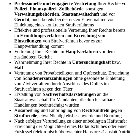
Professionelle und engagierte Vertretung
Ihrer Rechte vor
Polizei
,
Finanzpolizei
,
Zollbehörde
, sonstigen
Verwaltungsbehörden
,
Staatsanwaltschaft
und vor
Gericht
, auch bereits bei der ersten Einvernahme vor
Einleitung eines konkreten Strafverfahrens
Effektive und professionelle Vertretung Ihrer Rechte bereits
im
Ermittlungsverfahren
und
Erreichung von
Einstellungen
von Strafverfahren bevor es zur
Hauptverhandlung kommt
Vertretung Ihrer Rechte im
Hauptverfahren
vor dem
zuständigen Gericht
Wahrnehmung Ihrer Rechte in
Untersuchungshaft
bzw.
Haft
Vertretung von Privatbeteiligten und Opferschutz, Erreichung
von
Schadenersatzzahlungen
ohne gesonderte Einleitung
von Zivilverfahren durch Anschluss des Opfers im
Strafverfahren gegen den Täter
Erstattung von
Sachverhaltsdarstellungen
an die
Staatsanwaltschaft für Mandanten, die durch strafbare
Handlungen beeinträchtigt wurden
Ausarbeitung und Einbringung von
Rechtsmitteln
gegen
Strafurteile
, etwa Nichtigkeitsbeschwerde und Berufung
Nach erfolgter Verurteilung zu einer unbedingten Haftstrafe:
Erreichung der Möglichkeit eines Haftaufschubes oder einer
Fußfessel (elektronisch überwachter Hausarrest) anstatt Antritt