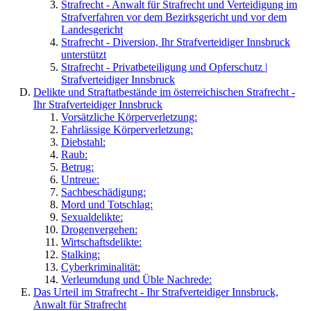
Strafrecht - Anwalt für Strafrecht und Verteidigung im
Strafverfahren vor dem Bezirksgericht und vor dem
Landesgericht
Strafrecht - Diversion, Ihr Strafverteidiger Innsbruck
unterstützt
Strafrecht - Privatbeteiligung und Opferschutz |
Strafverteidiger Innsbruck
Delikte und Straftatbestände im österreichischen Strafrecht -
Ihr Strafverteidiger Innsbruck
Vorsätzliche Körperverletzung:
Fahrlässige Körperverletzung:
Diebstahl:
Raub:
Betrug:
Untreue:
Sachbeschädigung:
Mord und Totschlag:
Sexualdelikte:
Drogenvergehen:
Wirtschaftsdelikte:
Stalking:
Cyberkriminalität:
Verleumdung und Üble Nachrede:
Das Urteil im Strafrecht - Ihr Strafverteidiger Innsbruck,
Anwalt für Strafrecht