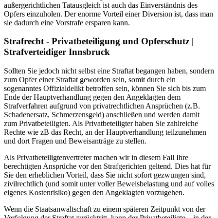
außergerichtlichen Tatausgleich ist auch das Einverständnis des
Opfers einzuholen. Der enorme Vorteil einer Diversion ist, dass man
sie dadurch eine Vorstrafe ersparen kann.
Strafrecht - Privatbeteiligung und Opferschutz |
Strafverteidiger Innsbruck
Sollten Sie jedoch nicht selbst eine Straftat begangen haben, sondern
zum Opfer einer Straftat geworden sein, somit durch ein
sogenanntes Offizialdelikt betroffen sein, können Sie sich bis zum
Ende der Hauptverhandlung gegen den Angeklagten dem
Strafverfahren aufgrund von privatrechtlichen Ansprüchen (z.B.
Schadenersatz, Schmerzensgeld) anschließen und werden damit
zum Privatbeteiligten. Als Privatbeteiligter haben Sie zahlreiche
Rechte wie zB das Recht, an der Hauptverhandlung teilzunehmen
und dort Fragen und Beweisanträge zu stellen.
Als Privatbeteiligtenvertreter machen wir in diesem Fall Ihre
berechtigten Ansprüche vor den Strafgerichten geltend. Dies hat für
Sie den erheblichen Vorteil, dass Sie nicht sofort gezwungen sind,
zivilrechtlich (und somit unter voller Beweisbelastung und auf volles
eigenes Kostenrisiko) gegen den Angeklagten vorzugehen.
Wenn die Staatsanwaltschaft zu einem späteren Zeitpunkt von der
Verfolgung der Straftat zurücktritt, kann der Privatbeteiligte – in der