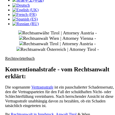
slide
1
slide
3
slide
4
slide
Rechtswörterbuch
5
Konventionalstrafe - vom Rechtsanwalt
erklärt:
Die sogenannte
Vertragsstrafe
ist ein pauschalierter Schadensersatz,
den die Vertragsparteien für den Fall der schuldhaften Nicht- oder
Schlechterfüllung vereinbaren. Nach herrschender Ansicht ist diese
Vertragsstrafe unabhängig davon zu bezahlen, ob ein Schaden
tatsächlich eingetreten ist.
Ihr
Rechtsanwalt in Innsbruck
,
Anwalt Tirol
& Wien.