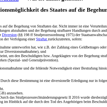
ktionsmöglichkeit des Staates auf die Begehu
es auf die Begehung von Straftaten dar. Nicht immer ist eine Verurteilu
lungen abzuhalten und der Begehung strafbarer Handlungen durch and
ur
Diversion
(§§ 198 ff Strafprozessordnung 1975) der Staatsanwaltsch
von der Verfolgung einer
Straftat
zurückzutreten, sofern:
ßnahme unterworfen hat, wie z.B. der Zahlung eines Geldbetrages oder
zur Diversionsmaßnahme), und
eint, um den Beschuldigten bzw. Angeklagten von der Begehung strafb
ken (Spezial- und Generalprävention).
onsmaßnahme und die fehlende Notwendigkeit einer Bestrafung hinsich
urch diese Bestimmung ist eine diversionelle Erledigung nur in folgen
ht.
tGB) anzusehen.
Durch das Strafprozessrechtsänderungsgesetz II 2016 wurde diesbezügli
fung im Hinblick auf die durch den Tod des Angehörigen beim Beschuldi