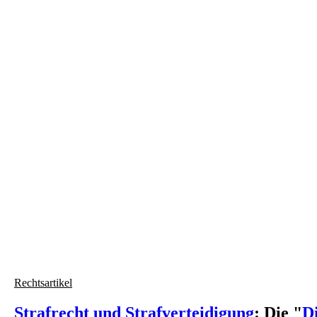
slide
5
Rechtsartikel
Strafrecht und Strafverteidigung
: Die "
D