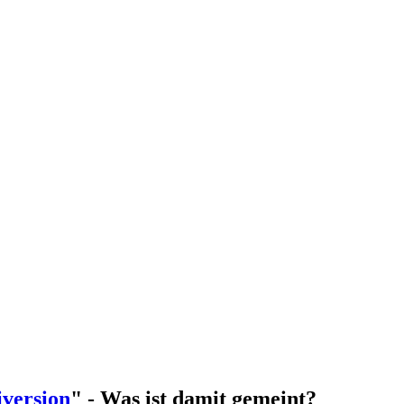
iversion
" - Was ist damit gemeint?