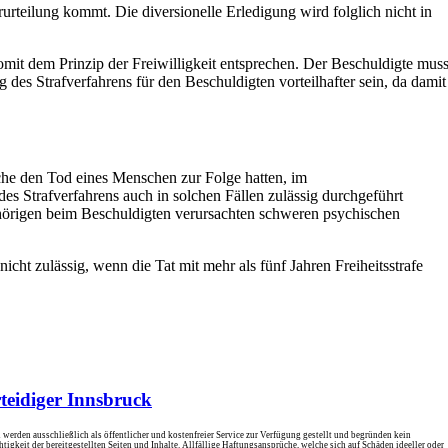
rurteilung kommt. Die diversionelle Erledigung wird folglich nicht in
mit dem Prinzip der Freiwilligkeit entsprechen. Der Beschuldigte mus
 des Strafverfahrens für den Beschuldigten vorteilhafter sein, da damit
che den Tod eines Menschen zur Folge hatten, im
es Strafverfahrens auch in solchen Fällen zulässig durchgeführt
ehörigen beim Beschuldigten verursachten schweren psychischen
icht zulässig, wenn die Tat mit mehr als fünf Jahren Freiheitsstrafe
rteidiger Innsbruck
werden ausschließlich als öffentlicher und kostenfreier Service zur Verfügung gestellt und begründen kein
igkeit der bereitgestellten Seiten und Inhalte. Allfällige Haftungsansprüche, welche sich auf Schäden ideeller oder