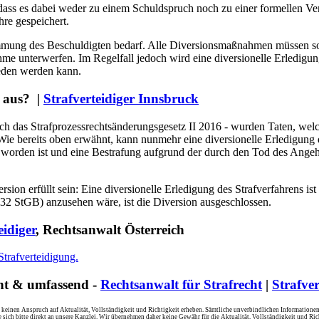
, dass es dabei weder zu einem Schuldspruch noch zu einer formellen Ve
ahre gespeichert.
timmung des Beschuldigten bedarf. Alle Diversionsmaßnahmen müssen so
me unterwerfen. Im Regelfall jedoch wird eine diversionelle Erledigung
eden werden kann.
aus? |
Strafverteidiger Innsbruck
h das Strafprozessrechtsänderungsgesetz II 2016 - wurden Taten, wel
ie bereits oben erwähnt, kann nunmehr eine diversionelle Erledigung d
t worden ist und eine Bestrafung aufgrund der durch den Tod des Ang
on erfüllt sein: Eine diversionelle Erledigung des Strafverfahrens ist n
 32 StGB) anzusehen wäre, ist die Diversion ausgeschlossen.
eidiger
, Rechtsanwalt Österreich
Strafverteidigung.
nt & umfassend -
Rechtsanwalt für Strafrecht
|
Strafve
keinen Anspruch auf Aktualität, Vollständigkeit und Richtigkeit erheben. Sämtliche unverbindlichen Informationen 
ich bitte direkt an unsere Kanzlei. Wir übernehmen daher keine Gewähr für die Aktualität, Vollständigkeit und Richt