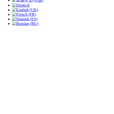
slide
1