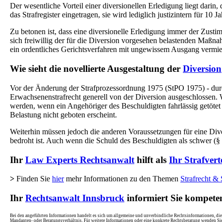
Der wesentliche Vorteil einer diversionellen Erledigung liegt darin
das Strafregister eingetragen, sie wird lediglich justizintern für 10 J
Zu betonen ist, dass eine diversionelle Erledigung immer der Zus
sich freiwillig der für die Diversion vorgesehen belastenden Maßnah
ein ordentliches Gerichtsverfahren mit ungewissem Ausgang vermi
Wie sieht die novellierte Ausgestaltung der
Diversion
Vor der Änderung der Strafprozessordnung 1975 (StPO 1975) - durc
Erwachsenenstrafrecht generell von der Diversion ausgeschlossen. W
werden, wenn ein Angehöriger des Beschuldigten fahrlässig getöte
Belastung nicht geboten erscheint.
Weiterhin müssen jedoch die anderen Voraussetzungen für eine Diversi
bedroht ist. Auch wenn die Schuld des Beschuldigten als schwer (§
Ihr
Law Experts Rechtsanwalt
hilft als
Ihr Strafvert
>
Finden Sie
hier
mehr Informationen zu den Themen
Strafrecht & 
Ihr
Rechtsanwalt Innsbruck
informiert Sie kompete
Bei den angeführten Informationen handelt es sich um allgemeine und unverbindliche Rechtsinformationen, die 
Mandanten- oder Beratungsverhältnis. Für weitere Informationen oder eine konkrete Rechtsberatung wenden Sie s