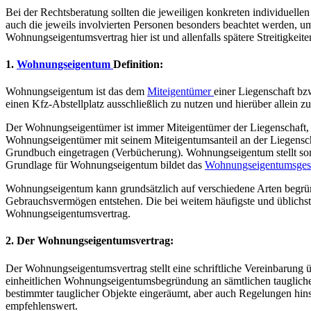
Bei der Rechtsberatung sollten die jeweiligen konkreten individuell
auch die jeweils involvierten Personen besonders beachtet werden, um
Wohnungseigentumsvertrag hier ist und allenfalls spätere Streitigkeite
1.
Wohnungseigentum
Definition:
Wohnungseigentum ist das dem
Miteigentümer
einer Liegenschaft bz
einen Kfz-Abstellplatz ausschließlich zu nutzen und hierüber allein z
Der Wohnungseigentümer ist immer Miteigentümer der Liegenschaft, er
Wohnungseigentümer mit seinem Miteigentumsanteil an der Liegensch
Grundbuch eingetragen (Verbücherung). Wohnungseigentum stellt somi
Grundlage für Wohnungseigentum bildet das
Wohnungseigentumsge
Wohnungseigentum kann grundsätzlich auf verschiedene Arten begrün
Gebrauchsvermögen entstehen. Die bei weitem häufigste und üblichst
Wohnungseigentumsvertrag.
2. Der Wohnungseigentumsvertrag:
Der Wohnungseigentumsvertrag stellt eine schriftliche Vereinbarung ü
einheitlichen Wohnungseigentumsbegründung an sämtlichen taugliche
bestimmter tauglicher Objekte eingeräumt, aber auch Regelungen hins
empfehlenswert.