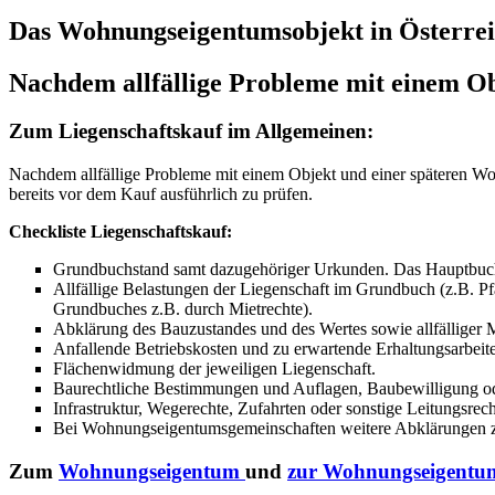
Das Wohnungseigentumsobjekt in Österre
Nachdem allfällige Probleme mit einem O
Zum Liegenschaftskauf im Allgemeinen:
Nachdem allfällige Probleme mit einem Objekt und einer späteren Wo
bereits vor dem Kauf ausführlich zu prüfen.
Checkliste Liegenschaftskauf:
Grundbuchstand samt dazugehöriger Urkunden. Das Hauptbuch im
Allfällige Belastungen der Liegenschaft im Grundbuch (z.B. Pf
Grundbuches z.B. durch Mietrechte).
Abklärung des Bauzustandes und des Wertes sowie allfälliger 
Anfallende Betriebskosten und zu erwartende Erhaltungsarbeiten
Flächenwidmung der jeweiligen Liegenschaft.
Baurechtliche Bestimmungen und Auflagen, Baubewilligung ode
Infrastruktur, Wegerechte, Zufahrten oder sonstige Leitungsrech
Bei Wohnungseigentumsgemeinschaften weitere Abklärungen z
Zum
Wohnungseigentum
und
zur Wohnungseigentu