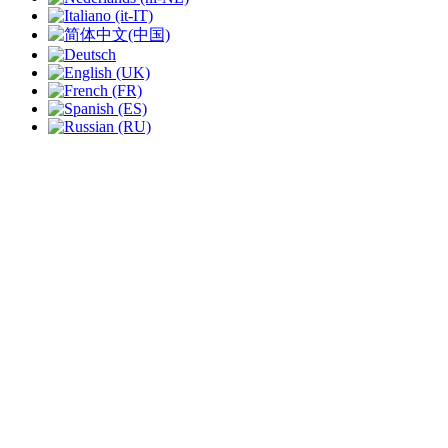
slide
1