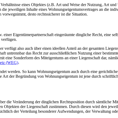
en Verhältnisse eines Objektes (z.B. Art und Weise der Nutzung, Art u
 die jeweiligen Inhalte eines Wohnungseigentumsvertrages an die indiv
n vorwegnimmt, desto rechtssicherer ist die Situation.
w. einer Eigentümerpartnerschaft eingeräumte dingliche Recht, eine sel
u verfügen.
 verfügt also auch über einen ideellen Anteil an der gesamten Liegen
aft untrennbar das Recht zur ausschließlichen Nutzung einer bestimmt
t eine Sonderform des Miteigentums an einer Liegenschaft dar, nämli
setz (WEG)
.
det werden. So kann Wohnungseigentum auch durch eine gerichtliche E
e Art der Begründung von Wohnungseigentum ist jene durch schriftlich
ber die Veränderung der dinglichen Rechtsposition durch sämtliche Mit
n Objekten der Liegenschaft zustimmen. Durch diesen wird den jeweil
ichtlich der Verteilung besonderer Aufwendungen, der Verwaltung oder