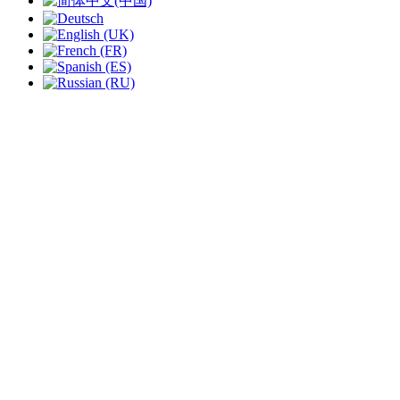
slide
1