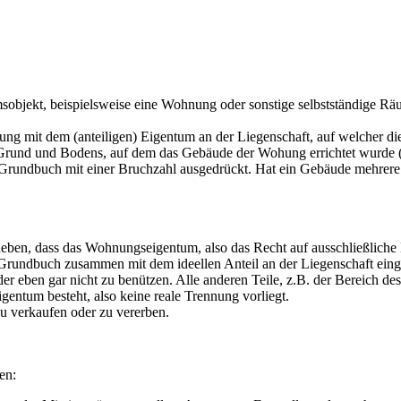
bjekt, beispielsweise eine Wohnung oder sonstige selbstständige Räum
ng mit dem (anteiligen) Eigentum an der Liegenschaft, auf welcher 
 Grund und Bodens, auf dem das Gebäude der Wohung errichtet wurde
 im Grundbuch mit einer Bruchzahl ausgedrückt. Hat ein Gebäude mehr
heben, dass das Wohnungseigentum, also das Recht auf ausschließlich
as Grundbuch zusammen mit dem ideellen Anteil an der Liegenschaft ein
er eben gar nicht zu benützen. Alle anderen Teile, z.B. der Bereich de
entum besteht, also keine reale Trennung vorliegt.
 verkaufen oder zu vererben.
en: