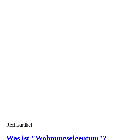
slide
5
Rechtsartikel
Was ist "Wohnungseigentum"?