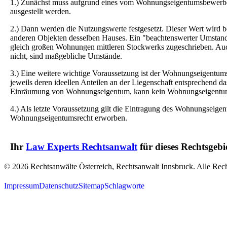
1.) Zunächst muss aufgrund eines vom Wohnungseigentumsbewerber
ausgestellt werden.
2.) Dann werden die Nutzungswerte festgesetzt. Dieser Wert wird
anderen Objekten desselben Hauses. Ein "beachtenswerter Umstand
gleich großen Wohnungen mittleren Stockwerks zugeschrieben. Auch 
nicht, sind maßgebliche Umstände.
3.) Eine weitere wichtige Voraussetzung ist der Wohnungseigentums
jeweils deren ideellen Anteilen an der Liegenschaft entsprechend d
Einräumung von Wohnungseigentum, kann kein Wohnungseigentum
4.) Als letzte Voraussetzung gilt die Eintragung des Wohnungseige
Wohnungseigentumsrecht erworben.
Ihr
Law Experts Rechtsanwalt
für dieses Rechtsgebi
© 2026 Rechtsanwälte Österreich, Rechtsanwalt Innsbruck. Alle Rech
Impressum
Datenschutz
Sitemap
Schlagworte