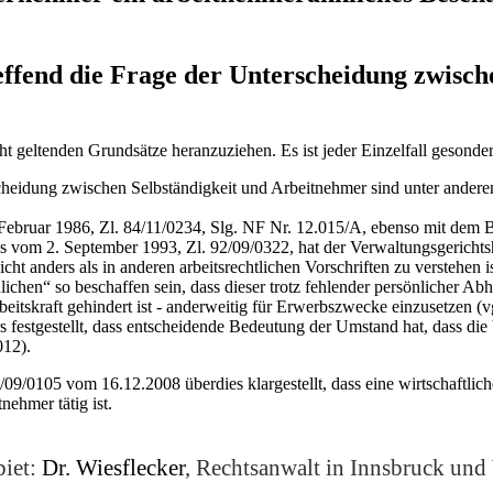
fend die Frage der Unterscheidung zwische
t geltenden Grundsätze heranzuziehen. Es ist jeder Einzelfall gesonder
scheidung zwischen Selbständigkeit und Arbeitnehmer sind unter and
Februar 1986, Zl. 84/11/0234, Slg. NF Nr. 12.015/A, ebenso mit dem Be
nis vom 2. September 1993, Zl. 92/09/0322, hat der Verwaltungsgericht
nicht anders als in anderen arbeitsrechtlichen Vorschriften zu versteh
hen“ so beschaffen sein, dass dieser trotz fehlender persönlicher Abhän
rbeitskraft gehindert ist - anderweitig für Erwerbszwecke einzusetzen
estgestellt, dass entscheidende Bedeutung der Umstand hat, dass die be
012).
9/0105 vom 16.12.2008 überdies klargestellt, dass eine wirtschaftliche
ehmer tätig ist.
iet:
Dr. Wiesflecker
, Rechtsanwalt in Innsbruck und 