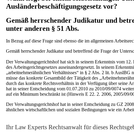
Ausländerbeschäftigungsgesetz vor?
Gemäß herrschender Judikatur und betref
unter anderen § 51 Abs.
In Bezug auf diese Frage sind ebenso die im allgemeinen Arbeitsrech
Gemäß herrschender Judikatur und betreffend die Frage der Unter
Der Verwaltungsgerichtshof hat sich in seinem Erkenntnis vom 12. 
des Arbeitsgerichtsgesetzes auseinandergesetzt. In seinem Erkennt
„arbeitnehmerähnlichen Verhältnisses“ in § 2 Abs. 2 lit. b AuslBG 
müsse das konkrete Gesamtbild der Tätigkeit des „Arbeitnehmerähnlic
durch das konkrete Rechtsverhältnis in der Verfügung über seine A
hat in seiner Entscheidung vom 01.07.2010 zu 2010/09/0074 weiters f
auf ein Minimum beschränkt ist (Hinweis E 22. 2. 2006, 2005/09/0
Der Verwaltungsgerichtshof hat in seiner Entscheidung zu GZ 2008/0
ähnlichen wirtschaftlichen und sozialen Bedingungen wie ein Arbeitn
Ihr Law Experts Rechtsanwalt für dieses Rechtsgeb