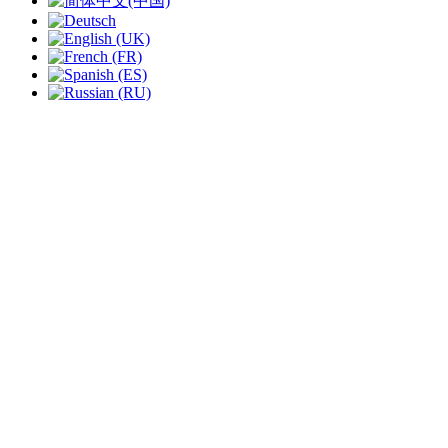
slide
1