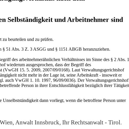
n Selbständigkeit und Arbeitnehmer sind
t zu beurteilen und zu prüfen.
eren § 51 Abs. 3 Z. 3 ASGG und § 1151 ABGB heranzuziehen.
griff des arbeitnehmerähnlichen Verhältnisses im Sinne des § 2 Abs. 
shof wiederum ausgesprochen, dass der Begriff des
en ist (VwGH 15. 5. 2009, 2007/09/0168). Laut Verwaltungsgerichtshof
gigkeit nicht mehr in der Lage ist, seine Arbeitskraft - insoweit er
 (vgl. auch VwGH 1. 10. 1997, 96/09/0036). Der Verwaltungsgerichtshof
treffende Person in ihrer Entschlussfähigkeit bezüglich ihrer Tätigkei
 Unselbstständigkeit dann vorliegt, wenn die betroffene Person unter
Wien, Anwalt Innsbruck, Ihr Rechtsanwalt - Tirol.