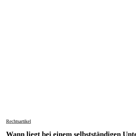
slide
5
Rechtsartikel
Wann liegt bei einem selbstständigen Un