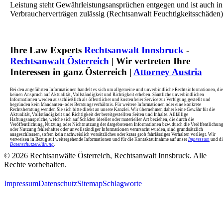
Leistung steht Gewährleistungsansprüchen entgegen und ist auch in
Verbraucherverträgen zulässig (Rechtsanwalt Feuchtigkeitsschäden)
Ihre Law Experts
Rechtsanwalt Innsbruck
-
Rechtsanwalt Österreich
| Wir vertreten Ihre
Interessen in ganz Österreich |
Attorney Austria
Bei den angeführten Informationen handelt es sich um allgemeine und unverbindliche Rechtsinformationen, die
keinen Anspruch auf Aktualität, Vollständigkeit und Richtigkeit erheben. Sämtliche unverbindlichen
Informationen werden ausschließlich als öffentlicher und kostenfreier Service zur Verfügung gestellt und
begründen kein Mandanten- oder Beratungsverhältnis. Für weitere Informationen oder eine konkrete
Rechtsberatung wenden Sie sich bitte direkt an unsere Kanzlei. Wir übernehmen daher keine Gewähr für die
Aktualität, Vollständigkeit und Richtigkeit der bereitgestellten Seiten und Inhalte. Allfällige
Haftungsansprüche, welche sich auf Schäden ideeller oder materieller Art beziehen, die durch die
Veröffentlichung, Nutzung oder Nichtnutzung der dargebotenen Informationen bzw. durch die Veröffentlichun
oder Nutzung fehlerhafter oder unvollständiger Informationen verursacht wurden, sind grundsätzlich
ausgeschlossen, sofern kein nachweislich vorsätzliches oder krass grob fahrlässiges Verhalten vorliegt. Wir
verweisen in Bezug auf weitergehende Informationen und für die Kontaktaufnahme auf unser
Impressum
und di
Datenschutzerklärung
.
© 2026 Rechtsanwälte Österreich, Rechtsanwalt Innsbruck. Alle
Rechte vorbehalten.
Impressum
Datenschutz
Sitemap
Schlagworte