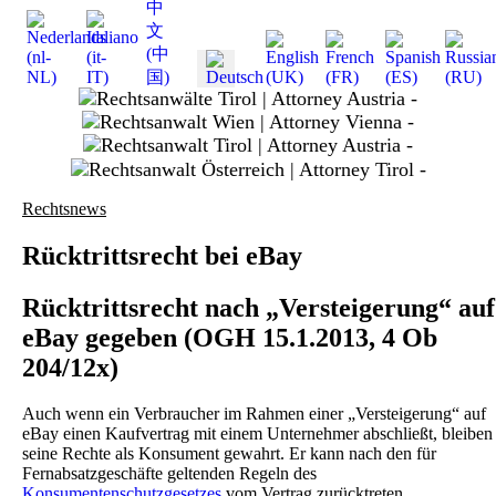
slide
1
slide
3
slide
4
slide
Rechtsnews
5
Rücktrittsrecht bei eBay
Rücktrittsrecht nach „Versteigerung“ auf
eBay gegeben (OGH 15.1.2013, 4 Ob
204/12x)
Auch wenn ein Verbraucher im Rahmen einer „Versteigerung“ auf
eBay einen Kaufvertrag mit einem Unternehmer abschließt, bleiben
seine Rechte als Konsument gewahrt. Er kann nach den für
Fernabsatzgeschäfte geltenden Regeln des
Konsumentenschutzgesetzes
vom Vertrag zurücktreten.