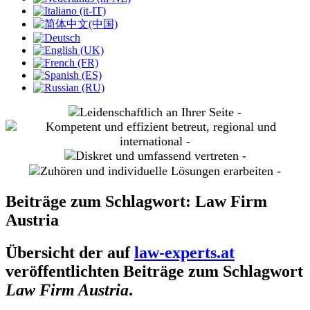
slide
2
slide
3
slide
4
slide
5
Beiträge zum Schlagwort: Law Firm
Austria
Übersicht der auf
law-experts.at
veröffentlichten Beiträge zum Schlagwort
Law Firm Austria
.