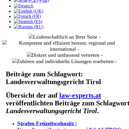
slide
2
slide
3
slide
4
slide
5
Beiträge zum Schlagwort:
Landesverwaltungsgericht Tirol
Übersicht der auf
law-experts.at
veröffentlichten Beiträge zum Schlagwor
Landesverwaltungsgericht Tirol
.
Strafen Freizeitwohnsitz |