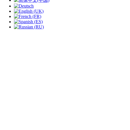
slide
2