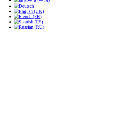
slide
2