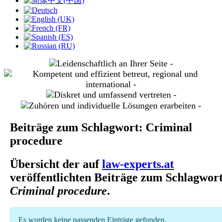
slide
2
slide
3
slide
4
slide
5
Beiträge zum Schlagwort: Criminal
procedure
Übersicht der auf
law-experts.at
veröffentlichten Beiträge zum Schlagwor
Criminal procedure
.
Information
Es wurden keine passenden Einträge gefunden.