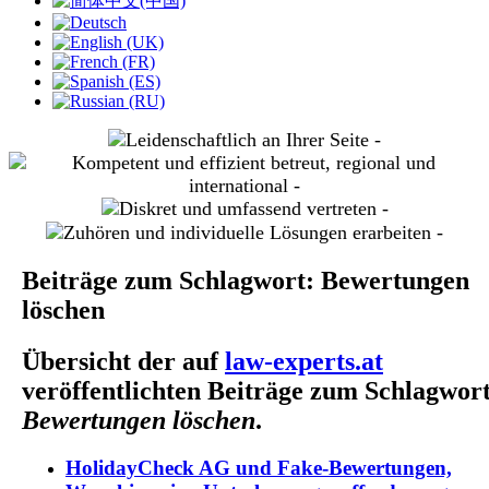
slide
2
slide
3
slide
4
slide
5
Beiträge zum Schlagwort: Bewertungen
löschen
Übersicht der auf
law-experts.at
veröffentlichten Beiträge zum Schlagwor
Bewertungen löschen
.
HolidayCheck AG und Fake-Bewertungen,