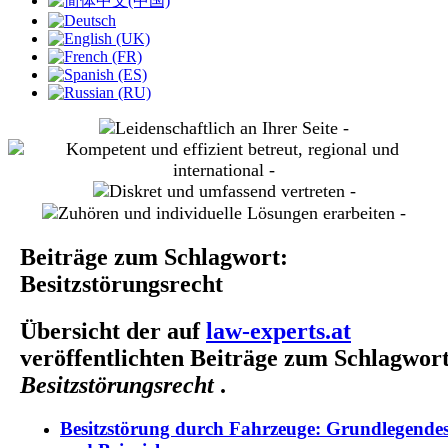
slide
2
slide
3
slide
4
slide
5
Beiträge zum Schlagwort:
Besitzstörungsrecht
Übersicht der auf
law-experts.at
veröffentlichten Beiträge zum Schlagwor
Besitzstörungsrecht
.
Besitzstörung durch Fahrzeuge: Grundlegende