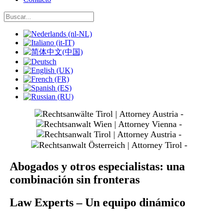
Seleccione su idioma
slide
1
slide
3
slide
4
slide
5
Abogados y otros especialistas: una
combinación sin fronteras
Law Experts – Un equipo dinámico