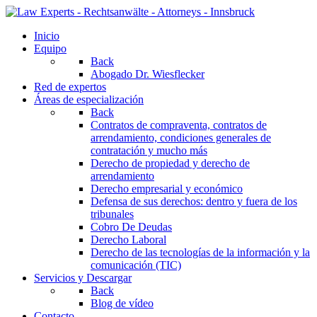
Inicio
Equipo
Back
Abogado Dr. Wiesflecker
Red de expertos
Áreas de especialización
Back
Contratos de compraventa, contratos de
arrendamiento, condiciones generales de
contratación y mucho más
Derecho de propiedad y derecho de
arrendamiento
Derecho empresarial y económico
Defensa de sus derechos: dentro y fuera de los
tribunales
Cobro De Deudas
Derecho Laboral
Derecho de las tecnologías de la información y la
comunicación (TIC)
Servicios y Descargar
Back
Blog de vídeo
Contacto